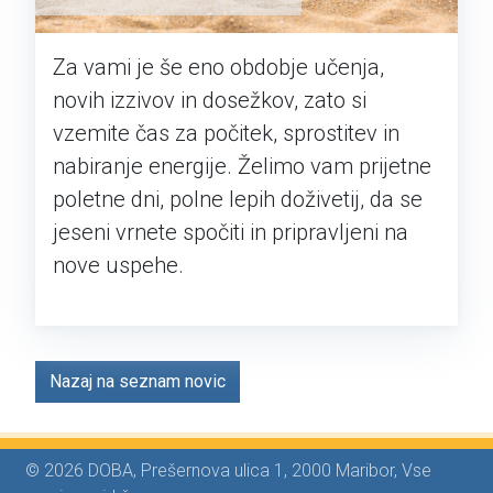
Za vami je še eno obdobje učenja,
novih izzivov in dosežkov, zato si
vzemite čas za počitek, sprostitev in
nabiranje energije. Želimo vam prijetne
poletne dni, polne lepih doživetij, da se
jeseni vrnete spočiti in pripravljeni na
nove uspehe.
Nazaj na seznam novic
© 2026 DOBA, Prešernova ulica 1, 2000 Maribor, Vse